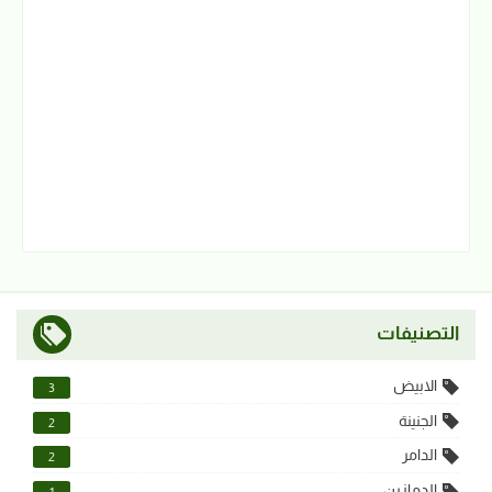
التصنيفات
الابيض
3
الجنينة
2
الدامر
2
الدمازين