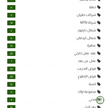
دنقلا
6
شركات طيران
8
شركة MTN
14
شمال دارفور
2
شمال كردفان
6
عطبرة
13
عقد عمل خارجي
20
عمل عن بعد
1
فرص التدريب
20
فرص التطوع
20
كسلا
12
مجموعة اراك
8
مدني
4
نهر النيل
19