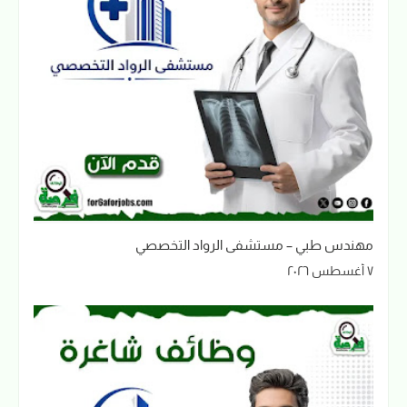
مهندس طبي – مستشفى الرواد التخصصي
٧ أغسطس ٢٠٢٦