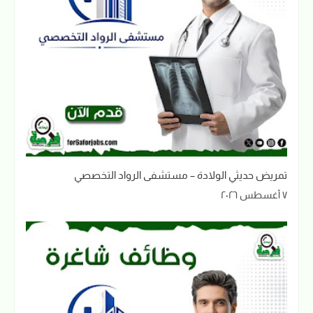
تمريض حديثي الولادة – مستشفى الرواد التخصصي
٧ أغسطس ٢٠٢٦