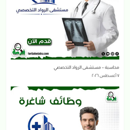
محاسبة – مستشفى الرواد التخصصي
٧ أغسطس ٢٠٢٦