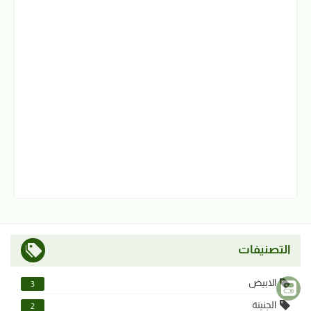
التصنيفات
الابيض
3
الجنينة
2