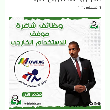
٦ أغسطس ٢٠٢٦