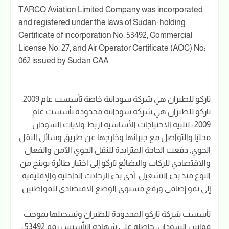
TARCO Aviation Limited Company was incorporated
and registered under the laws of Sudan: holding
Certificate of incorporation No. 53492, Commercial
License No. 27, and Air Operator Certificate (AOC) No:
062 issued by Sudan CAA
تاركو للطيران هي شركة سودانية خاصة تأسست عام 2009.
تاركو للطيران هي شركة سودانية محدودة تأسست عام
2009 ، لتلبية الاحتياجات الأساسية لربط ولايات السودان
محليًا والتواصل مع جيرانها وخارجها عن طريق وسائل النقل
الجوي. دفعت الحاجة المتزايدة للنقل الجوي الآمن والفعال
والاقتصادي للركاب والبضائع تاركو إلى اختيار طائرة بوينج من
النوع منذ بدء التشغيل. أدى بدء الرحلات الداخلية والإقليمية
إلى نمو إضافي ورفع مستوى الوضع الاقتصادي للمواطنين.
تأسست شركة تاركو المحدودة للطيران وتسجيلها بموجب
قوانين السودان: حاصلة على شهادة التأسيس رقم 53492 ،