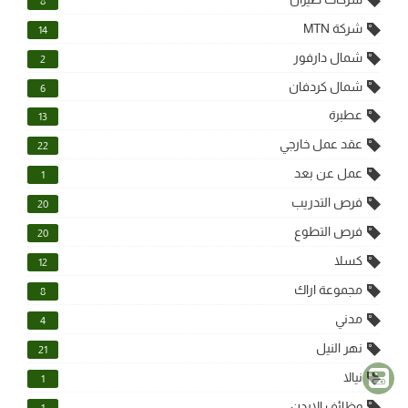
8
شركة MTN
14
شمال دارفور
2
شمال كردفان
6
عطبرة
13
عقد عمل خارجي
22
عمل عن بعد
1
فرص التدريب
20
فرص التطوع
20
كسلا
12
مجموعة اراك
8
مدني
4
نهر النيل
21
نيالا
1
وظائف الاردن
1