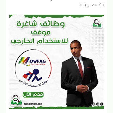
٦ أغسطس ٢٠٢٦