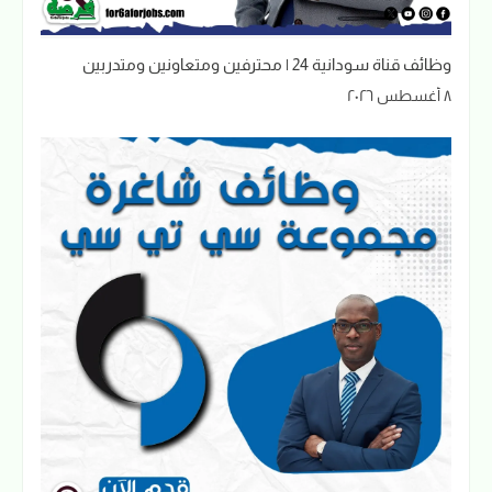
وظائف قناة سودانية 24 | محترفين ومتعاونين ومتدربين
٨ أغسطس ٢٠٢٦