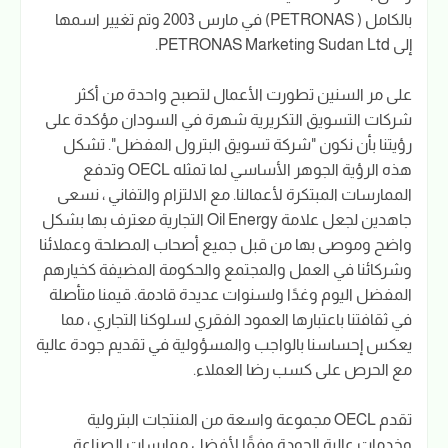
بالكامل ( PETRONAS) في مارس 2003 وتم تغيير اسمها
إلى PETRONAS Marketing Sudan Ltd.
على مر السنين تطورت الأعمال لتصبح واحدة من أكثر
شركات التسويق التكريرية شهرة في السودان مؤكدة على
رؤيتنا بأن نكون "شركة تسويق البترول المفضل". تشكل
هذه الرؤية الجوهر الأساسي لما تمثله OECL وتدفع
الممارسات المبتكرة لأعمالنا. مع الالتزام والتفاني ، نسعى
جاهدين لجعل علامة Oil Energy التجارية معترف بها بشكل
واضح وموصى بها من قبل جميع أصحاب المصلحة وعملائنا
وشركائنا في العمل والمجتمع والحكومة المضيفة كخيارهم
المفضل اليوم وغدًا ولسنوات عديدة قادمة. قيمنا متأصلة
في ثقافتنا باعتبارها العمود الفقري لسلوكنا التجاري ، مما
يعكس إحساسنا بالواجب والمسؤولية في تقديم جودة عالية
مع الحرص على كسب رضا العملاء.
تقدم OECL مجموعة واسعة من المنتجات البترولية
وخدمات عالية الجودة وفقًا لأفضل ممارسات الصناعة.