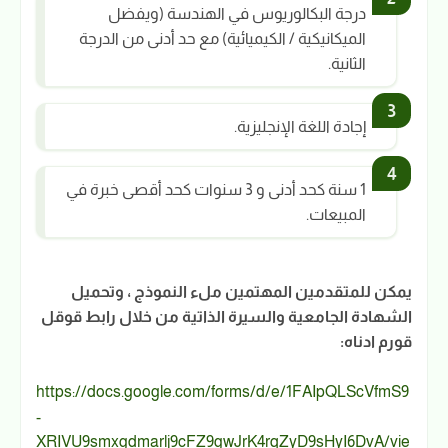
درجة البكالوريوس في الهندسة (ويفضل
الميكانيكية / الكيميائية) مع حد أدنى من الدرجة
الثانية.
إجادة اللغة الإنجليزية.
1 سنة كحد أدنى و 3 سنوات كحد أقصى خبرة في
المبيعات.
يمكن للمتقدمين المهتمين ملء النموذج ، وتحميل
الشهادة الجامعية والسيرة الذاتية من خلال رابط قوقل
قورم ادناه:
https://docs.google.com/forms/d/e/1FAIpQLScVfmS9
-
XRIVU9smxgdmarlj9cFZ9gwJrK4rqZyD9sHyI6DvA/vie