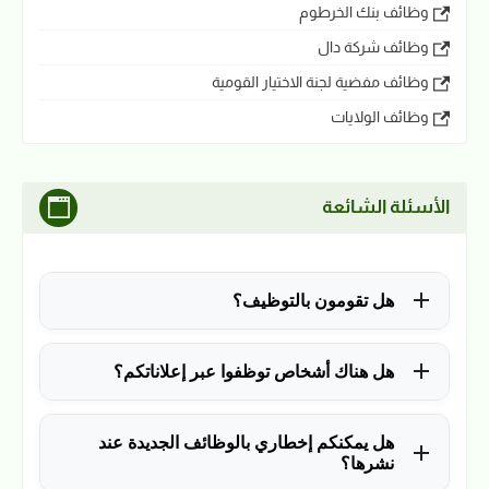
وظائف بنك الخرطوم
وظائف شركة دال
وظائف مفضية لجنة الاختيار القومية
وظائف الولايات
الأسئلة الشائعة
هل تقومون بالتوظيف؟
للأسف لا، في الوقت الحالي نقوم فقط بنشر الوظائف
هل هناك أشخاص توظفوا عبر إعلاناتكم؟
المتاحة.
نعم ولله الحمد، منذ التأسيس في 2018 نشرنا آلاف
هل يمكنكم إخطاري بالوظائف الجديدة عند
الوظائف، وكانت سببًا في توظيف آلاف من المتابعين.
نشرها؟