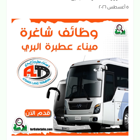
٥ أغسطس ٢٠٢٦