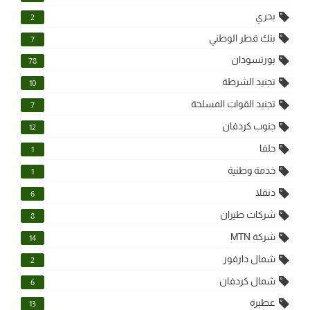
بحري
2
بنك قطر الوطني
7
بورتسودان
78
تجنيد الشرطة
10
تجنيد القوات المسلحة
7
جنوب كردفان
12
حلفا
1
خدمة وطنية
1
دنقلا
6
شركات طيران
8
شركة MTN
14
شمال دارفور
2
شمال كردفان
6
عطبرة
13