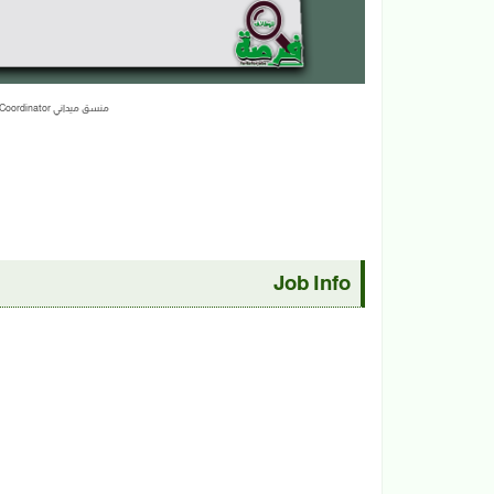
منسق ميداني Field Coordinator | برنامج الأمم المتحدة الإنمائي UNDP
Job Info