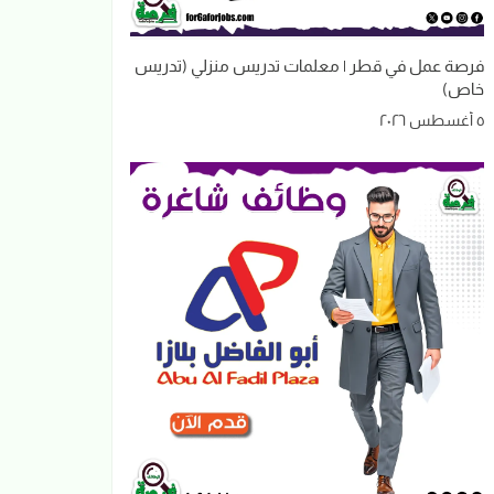
فرصة عمل في قطر | معلمات تدريس منزلي (تدريس
خاص)
٥ أغسطس ٢٠٢٦