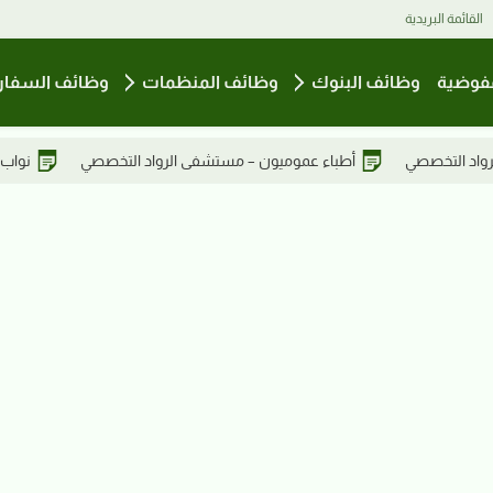
القائمة البريدية
فوضية
وظائف البنوك
وظائف المنظمات
وظائف السفار
شفى الرواد التخصصي
نواب أخصائيين نساء وتوليد – مستشفى الرواد ا