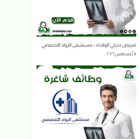
تمريض حديثي الولادة – مستشفى الرواد التخصصي
٧ أغسطس ٢٠٢٦