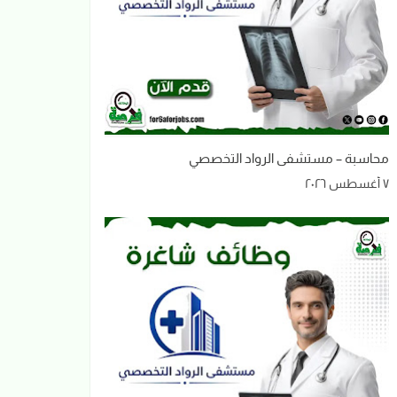
محاسبة – مستشفى الرواد التخصصي
٧ أغسطس ٢٠٢٦