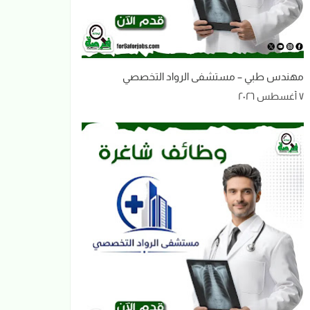
مهندس طبي – مستشفى الرواد التخصصي
٧ أغسطس ٢٠٢٦