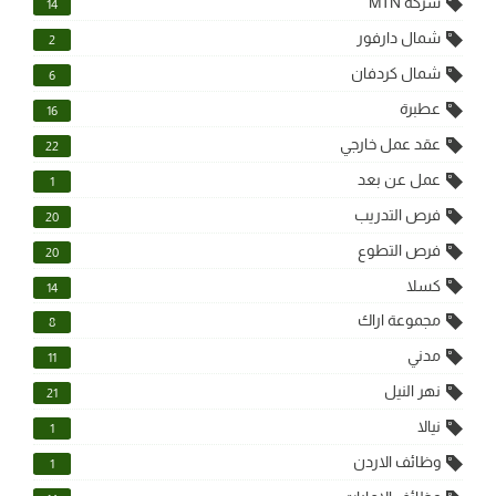
شركة MTN
14
شمال دارفور
2
شمال كردفان
6
عطبرة
16
عقد عمل خارجي
22
عمل عن بعد
1
فرص التدريب
20
فرص التطوع
20
كسلا
14
مجموعة اراك
8
مدني
11
نهر النيل
21
نيالا
1
وظائف الاردن
1