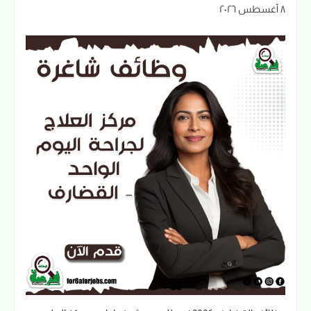
٨ أغسطس ٢٠٢٦