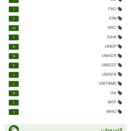
1
FAO
1
IOM
7
NRC
34
SIHA
1
UNDP
15
UNHCR
19
UNICEF
5
UNISFA
3
UNITAMS
2
Ust
31
WFP
5
WHO
3
التسميات