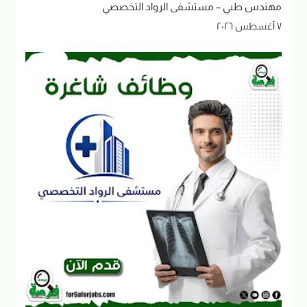
مهندس طبي – مستشفى الرواد التخصصي
٧ أغسطس ٢٠٢٦