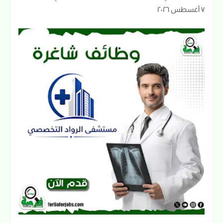
٧ أغسطس ٢٠٢٦