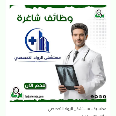
محاسبة – مستشفى الرواد التخصصي
٧ أغسطس ٢٠٢٦