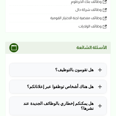
وظائف بنك الخرطوم
وظائف شركة دال
وظائف مفضية لجنة الاختيار القومية
وظائف الولايات
الأسئلة الشائعة
هل تقومون بالتوظيف؟
للأسف لا، في الوقت الحالي نقوم فقط بنشر الوظائف
هل هناك أشخاص توظفوا عبر إعلاناتكم؟
المتاحة.
نعم ولله الحمد، منذ التأسيس في 2018 نشرنا آلاف
هل يمكنكم إخطاري بالوظائف الجديدة عند
الوظائف، وكانت سببًا في توظيف آلاف من المتابعين.
نشرها؟