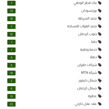
بنك قطر الوطني
7
بورتسودان
78
تجنيد الشرطة
10
تجنيد القوات المسلحة
7
جنوب كردفان
12
حلفا
1
خدمة وطنية
1
دنقلا
6
شركات طيران
8
شركة MTN
14
شمال دارفور
2
شمال كردفان
6
عطبرة
13
عقد عمل خارجي
22