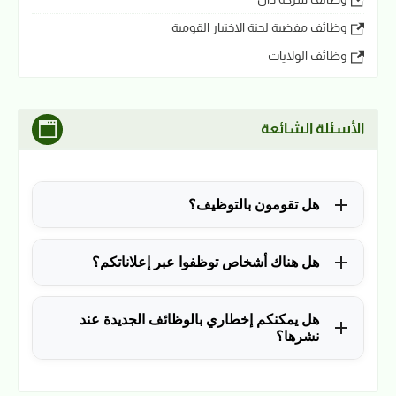
وظائف مفضية لجنة الاختيار القومية
وظائف الولايات
الأسئلة الشائعة
هل تقومون بالتوظيف؟
للأسف لا، في الوقت الحالي نقوم فقط بنشر الوظائف
هل هناك أشخاص توظفوا عبر إعلاناتكم؟
المتاحة.
نعم ولله الحمد، منذ التأسيس في 2018 نشرنا آلاف
هل يمكنكم إخطاري بالوظائف الجديدة عند
الوظائف، وكانت سببًا في توظيف آلاف من المتابعين.
نشرها؟
نعم، يمكن ذلك عن طريق ملء بياناتك في فورم القائمة
البريدية بالضغط
هنا
.