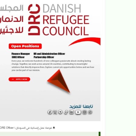
🔔 فرصة عمل إنسانية في السودان | EORE Officer | المجلس الدنماركي للاجئين The Danish Refugee Council DRC