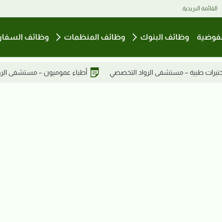
القائمة البريدية
فوضية
وظائف البنوك
وظائف المنظمات
وظائف السفار
ي
أطباء عموميون – مستشفى الرواد التخصصي
نواب أخصائيين نس