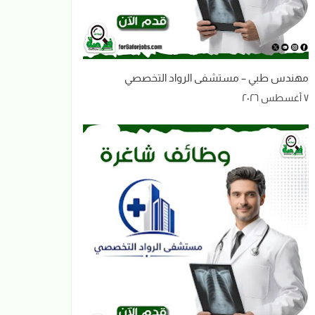
مهندس طبي – مستشفى الرواد التخصصي
٧ أغسطس ٢٠٢٦