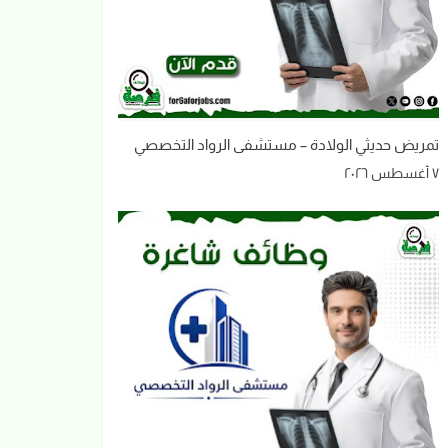
تمريض حديثي الولادة – مستشفى الرواد التخصصي
٧ أغسطس ٢٠٢٦