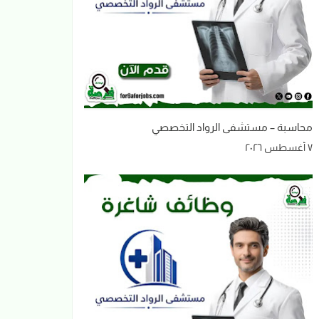
محاسبة – مستشفى الرواد التخصصي
٧ أغسطس ٢٠٢٦