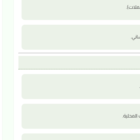
ملات).
اني.
لمحلية.