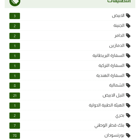
التصنيفات
الابيض
3
الجنينة
2
الدامر
2
الدمازين
1
السفارة البريطانية
1
السفارة التركية
1
السفارة الهندية
1
الشمالية
8
النيل الابيض
21
الهيئة الطبية الدولية
1
بحري
2
بنك قطر الوطني
7
بورتسودان
78