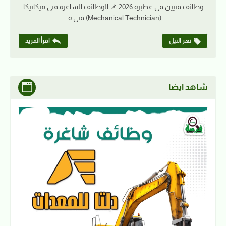
وظائف فنيين في عطبرة 2026 📌 الوظائف الشاغرة فني ميكانيكا
(Mechanical Technician) فني ه…
نهر النيل
اقرأ المزيد
شاهد ايضا