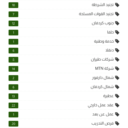
تجنيد الشرطة
10
تجنيد القوات المسلحة
7
جنوب كردفان
12
حلفا
1
خدمة وطنية
1
دنقلا
6
شركات طيران
8
شركة MTN
14
شمال دارفور
2
شمال كردفان
6
عطبرة
13
عقد عمل خارجي
22
عمل عن بعد
1
فرص التدريب
20