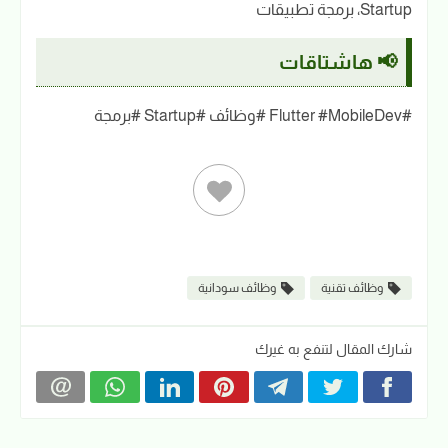
Startup، برمجة تطبيقات
📢 هاشتاقات
#Flutter #MobileDev #وظائف #Startup #برمجة
وظائف تقنية
وظائف سودانية
شارك المقال لتنفع به غيرك