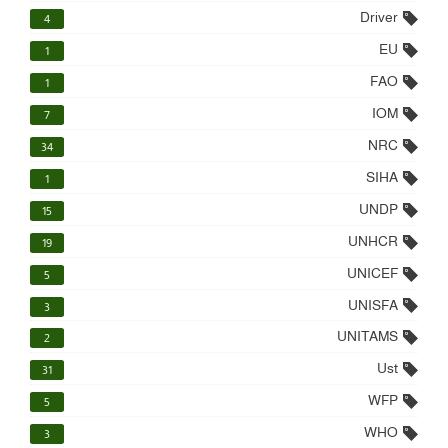
Driver
4
EU
1
FAO
1
IOM
7
NRC
34
SIHA
1
UNDP
15
UNHCR
19
UNICEF
5
UNISFA
3
UNITAMS
2
Ust
31
WFP
5
WHO
3