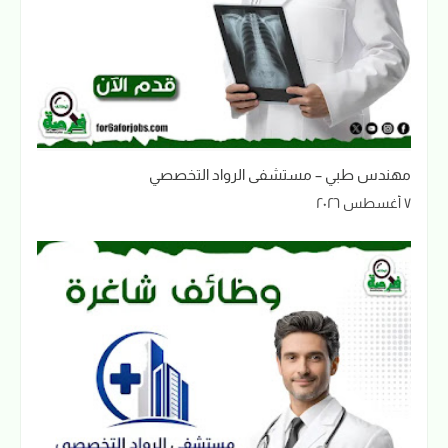
مهندس طبي – مستشفى الرواد التخصصي
٧ أغسطس ٢٠٢٦