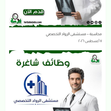
محاسبة – مستشفى الرواد التخصصي
٧ أغسطس ٢٠٢٦