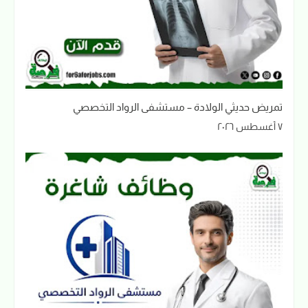
تمريض حديثي الولادة – مستشفى الرواد التخصصي
٧ أغسطس ٢٠٢٦