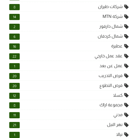
شركات طيران
8
شركة MTN
14
شمال دارفور
2
شمال كردفان
6
عطبرة
16
عقد عمل خارجي
22
عمل عن بعد
1
فرص التدريب
20
فرص التطوع
20
كسلا
12
مجموعة اراك
8
مدني
11
نهر النيل
21
نيالا
1