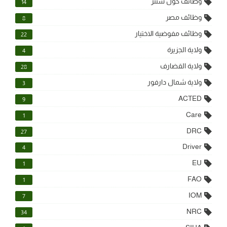
وظائف كول سنتر
14
وظائف مصر
8
وظائف مفوضية الاختيار
22
ولاية الجزيرة
4
ولاية القضارف
28
ولاية شمال دارفور
3
ACTED
9
Care
1
DRC
27
Driver
4
EU
1
FAO
1
IOM
7
NRC
34