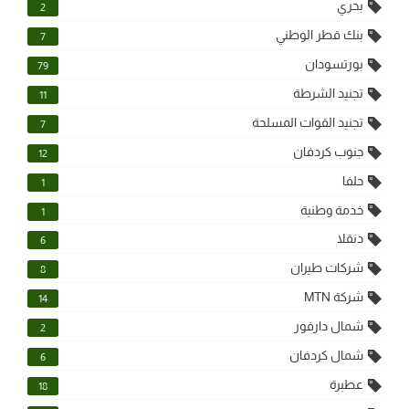
بحري
2
بنك قطر الوطني
7
بورتسودان
79
تجنيد الشرطة
11
تجنيد القوات المسلحة
7
جنوب كردفان
12
حلفا
1
خدمة وطنية
1
دنقلا
6
شركات طيران
8
شركة MTN
14
شمال دارفور
2
شمال كردفان
6
عطبرة
18