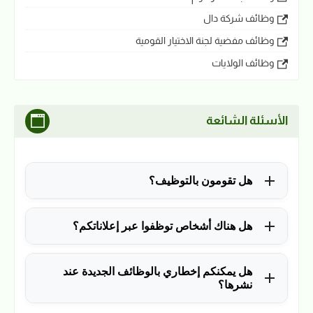
وظائف شركة دال
وظائف مفضية لجنة الاختيار القومية
وظائف الولايات
الأسئلة الشائعة
هل تقومون بالتوظيف؟
للأسف لا، في الوقت الحالي نقوم فقط بنشر الوظائف
هل هناك أشخاص توظفوا عبر إعلاناتكم؟
المتاحة.
نعم ولله الحمد، منذ التأسيس في 2018 نشرنا آلاف
هل يمكنكم إخطاري بالوظائف الجديدة عند
الوظائف، وكانت سببًا في توظيف آلاف من المتابعين.
نشرها؟
نعم، يمكن ذلك عن طريق ملء بياناتك في فورم القائمة