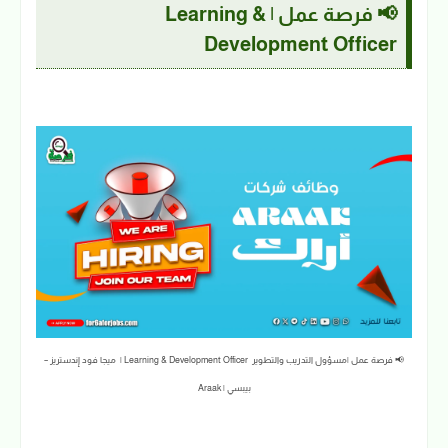
📢 فرصة عمل | Learning &
Development Officer
📢 فرصة عمل |مسؤول التدريب والتطوير Learning & Development Officer | ميجا فود إندستريز –
بيبسي | Araak