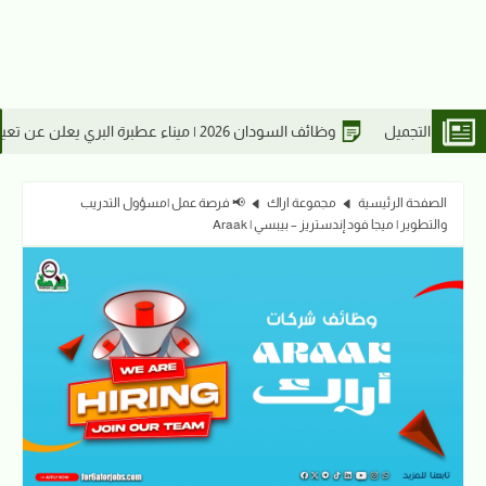
البري يعلن عن تعيين مشرفين بقسم التشغيل
الصفحة الرئيسية
مجموعة اراك
📢 فرصة عمل |مسؤول التدريب
والتطوير | ميجا فود إندستريز – بيبسي | Araak