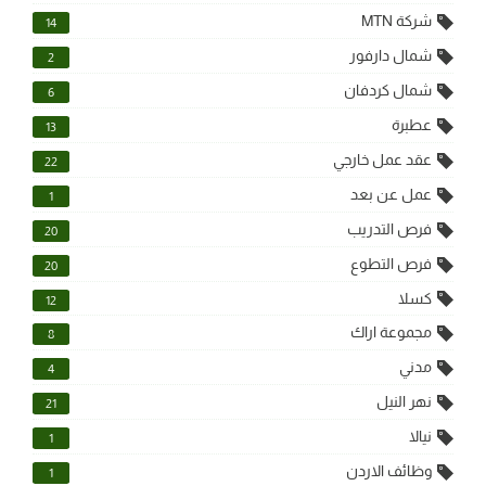
شركة MTN
14
شمال دارفور
2
شمال كردفان
6
عطبرة
13
عقد عمل خارجي
22
عمل عن بعد
1
فرص التدريب
20
فرص التطوع
20
كسلا
12
مجموعة اراك
8
مدني
4
نهر النيل
21
نيالا
1
وظائف الاردن
1