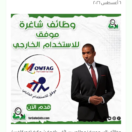
٦ أغسطس ٢٠٢٦
وظائف السعودية | مطلوب سائقي رافعة شوكية (فوركلفت)