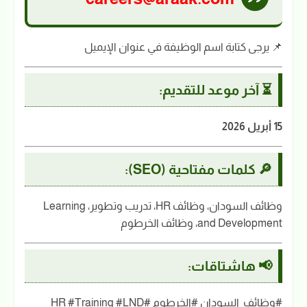
📌 يرجى كتابة اسم الوظيفة في عنوان الإيميل
⏳ آخر موعد للتقديم:
15 أبريل 2026
🔎 كلمات مفتاحية (SEO):
وظائف السودان، وظائف HR، تدريب وتطوير، Learning
and Development، وظائف الخرطوم
📢 هاشتاقات:
#وظائف_السودان #الخرطوم #HR #Training #LND