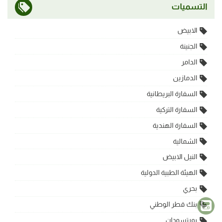
التسميات
الابيض
الجنينة
الدامر
الدمازين
السفارة البريطانية
السفارة التركية
السفارة الهندية
الشمالية
النيل الابيض
الهيئة الطبية الدولية
بحري
بنك قطر الوطني
بورتسودان