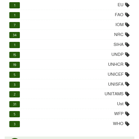
EU
1
FAO
1
IOM
7
NRC
34
SIHA
1
UNDP
15
UNHCR
19
UNICEF
5
UNISFA
3
UNITAMS
2
Ust
31
WFP
5
WHO
3