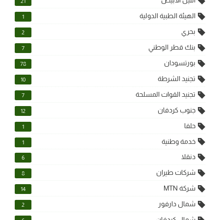
النيل الابيض
21
الهيئة الطبية الدولية
1
بحري
2
بنك قطر الوطني
7
بورتسودان
78
تجنيد الشرطة
10
تجنيد القوات المسلحة
7
جنوب كردفان
12
حلفا
1
خدمة وطنية
1
دنقلا
6
شركات طيران
8
شركة MTN
14
شمال دارفور
2
شمال كردفان