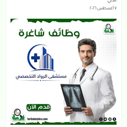
٧ أغسطس ٢٠٢٦