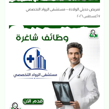
تمريض حديثي الولادة – مستشفى الرواد التخصصي
٧ أغسطس ٢٠٢٦