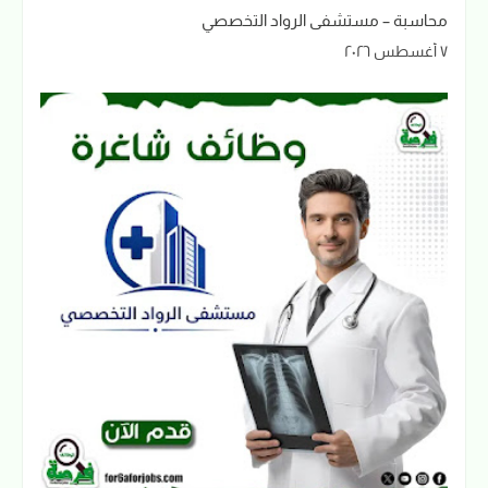
محاسبة – مستشفى الرواد التخصصي
٧ أغسطس ٢٠٢٦