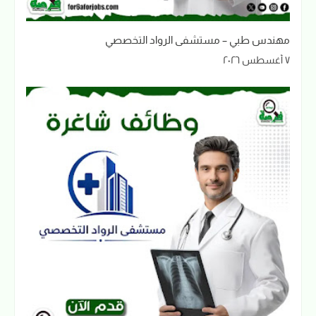
مهندس طبي – مستشفى الرواد التخصصي
٧ أغسطس ٢٠٢٦