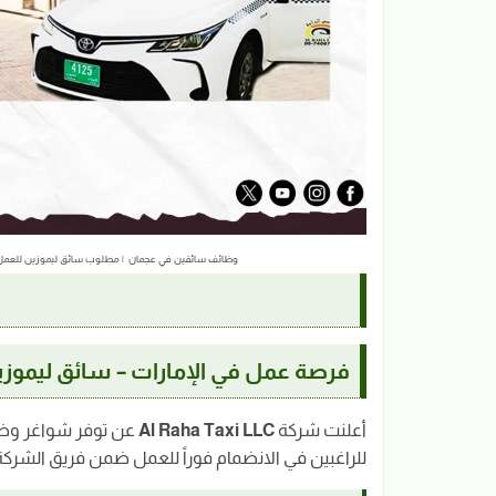
وظائف سائقين في عجمان | مطلوب سائق ليموزين للعمل لدى شركة ne-driver-jobs-ajman-al-raha-taxi-uae
فرصة عمل في الإمارات – سائق ليموزين (ousine Driver
أعلنت شركة
Al Raha Taxi LLC
عن توفر شواغر وظ
للراغبين في الانضمام فوراً للعمل ضمن فريق الشركة