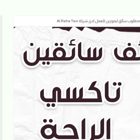
 سائق ليموزين للعمل لدى شركة Al Raha Taxi