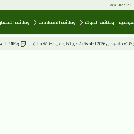
القائمة البريدية
فوضية
وظائف البنوك
وظائف المنظمات
وظائف السفار
وظائف السودان2026 | مطلوب مدير فني في مصنع مياس للعطور ومستحضرات التجميل