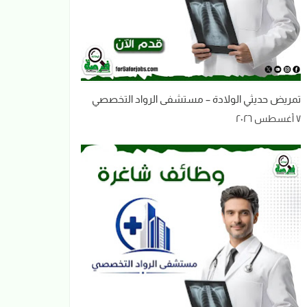
تمريض حديثي الولادة – مستشفى الرواد التخصصي
٧ أغسطس ٢٠٢٦