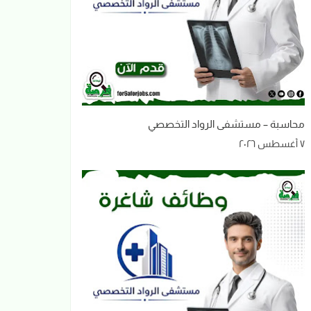
محاسبة – مستشفى الرواد التخصصي
٧ أغسطس ٢٠٢٦