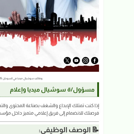
وظائف سوشيال ميديا في السودان 2026 | وظائف إعلام وتصوير بمؤسسة الجواهر التعليمية
مسؤول/ة سوشيال ميديا وإعلام
إذا كنت تمتلك الإبداع والشغف بصناعة المحتوى والت
فرصتك للانضمام إلى فريق إعلامي متميز داخل مؤسس
📝 الوصف الوظيفي: