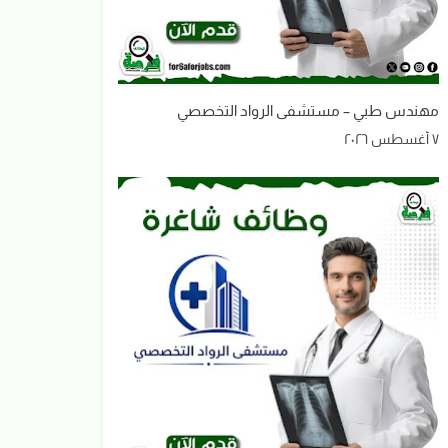
مهندس طبي – مستشفى الرواد التخصصي
٧ أغسطس ٢٠٢٦