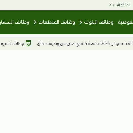
القائمة البريدية
فوضية
وظائف البنوك
وظائف المنظمات
وظائف السفار
وظائف السودان2026 | مطلوب مدير فني في مصنع مياس للعطور ومستحضرات التجميل