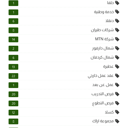
حلفا
1
خدمة وطنية
1
دنقلا
6
شركات طيران
8
شركة MTN
14
شمال دارفور
2
شمال كردفان
6
عطبرة
13
عقد عمل خارجي
22
عمل عن بعد
1
فرص التدريب
20
فرص التطوع
20
كسلا
12
مجموعة اراك
8