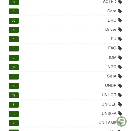
ACTED
9
Care
1
DRC
27
Driver
4
EU
1
FAO
1
IOM
7
NRC
34
SIHA
1
UNDP
15
UNHCR
19
UNICEF
5
UNISFA
3
UNITAMS
2