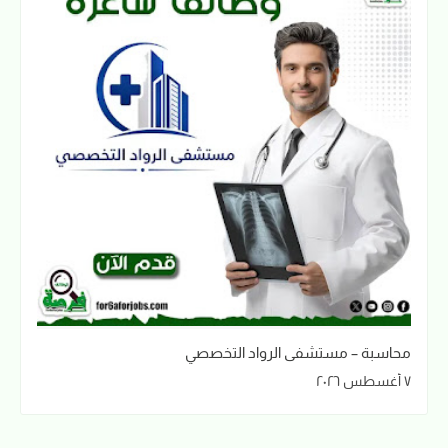
محاسبة – مستشفى الرواد التخصصي
٧ أغسطس ٢٠٢٦