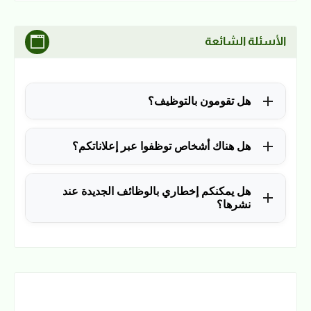
الأسئلة الشائعة
هل تقومون بالتوظيف؟
للأسف لا، في الوقت الحالي نقوم فقط بنشر الوظائف
هل هناك أشخاص توظفوا عبر إعلاناتكم؟
المتاحة.
نعم ولله الحمد، منذ التأسيس في 2018 نشرنا آلاف
هل يمكنكم إخطاري بالوظائف الجديدة عند
الوظائف، وكانت سببًا في توظيف آلاف من المتابعين.
نشرها؟
نعم، يمكن ذلك عن طريق ملء بياناتك في فورم القائمة
البريدية بالضغط
هنا
.