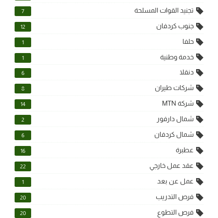
تجنيد القوات المسلحة
7
جنوب كردفان
12
حلفا
1
خدمة وطنية
1
دنقلا
6
شركات طيران
8
شركة MTN
14
شمال دارفور
2
شمال كردفان
6
عطبرة
16
عقد عمل خارجي
22
عمل عن بعد
1
فرص التدريب
20
فرص التطوع
20