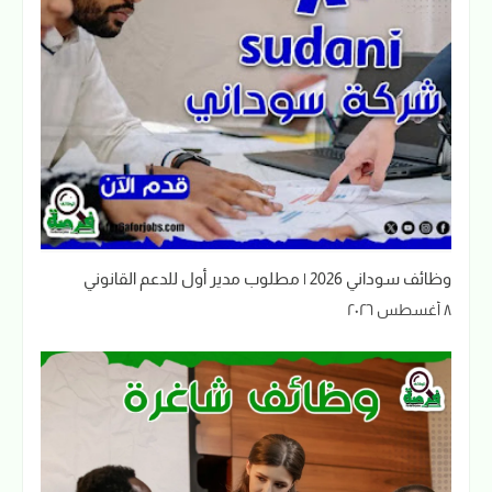
وظائف سوداني 2026 | مطلوب مدير أول للدعم القانوني
٨ أغسطس ٢٠٢٦