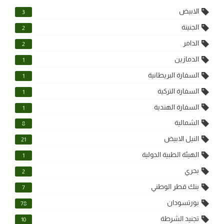
الابيض
3
الجنينة
2
الدامر
2
الدمازين
1
السفارة البريطانية
1
السفارة التركية
1
السفارة الهندية
1
الشمالية
8
النيل الابيض
21
الهيئة الطبية الدولية
1
بحري
2
بنك قطر الوطني
7
بورتسودان
78
تجنيد الشرطة
10