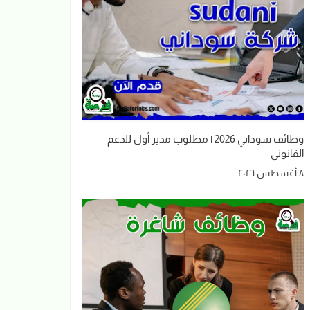
وظائف سوداني 2026 | مطلوب مدير أول للدعم
القانوني
٨ أغسطس ٢٠٢٦