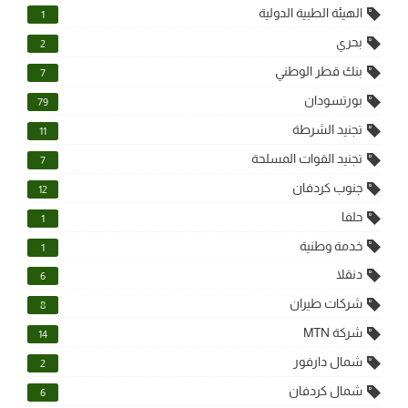
الهيئة الطبية الدولية
1
بحري
2
بنك قطر الوطني
7
بورتسودان
79
تجنيد الشرطة
11
تجنيد القوات المسلحة
7
جنوب كردفان
12
حلفا
1
خدمة وطنية
1
دنقلا
6
شركات طيران
8
شركة MTN
14
شمال دارفور
2
شمال كردفان
6