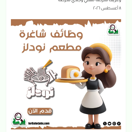
٨ أغسطس ٢٠٢٦