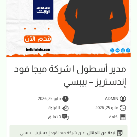
مدير أسطول | شركة ميجا فود
إندستريز – بيبسي
ADMIN
مايو 25, 2026
مايو 25, 2026
للقراءة
كلمة
0 تعليق
نبذة عن المقال:
علن شركة ميجا فود إندستريز – بيبسي