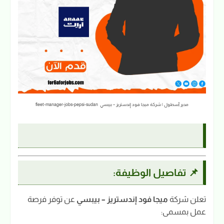
مدير أسطول | شركة ميجا فود إندستريز – بيبسي fleet-manager-jobs-pepsi-sudan
📌 تفاصيل الوظيفة:
تعلن شركة
ميجا فود إندستريز – بيبسي
عن توفر فرصة
عمل بمسمى: