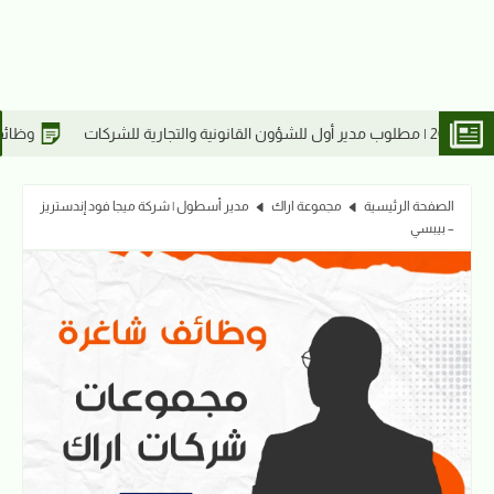
وظائف سوداني 2026 | مطلوب مدير أول للدعم القانوني
الصفحة الرئيسية
مجموعة اراك
مدير أسطول | شركة ميجا فود إندستريز
– بيبسي