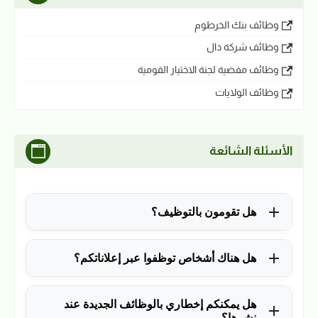
وظائف بنك الخرطوم
وظائف شركة دال
وظائف مفضية لجنة الاختيار القومية
وظائف الولايات
الأسئلة الشائعة
هل تقومون بالتوظيف؟
للأسف لا، في الوقت الحالي نقوم فقط بنشر الوظائف
هل هناك أشخاص توظفوا عبر إعلاناتكم؟
المتاحة.
نعم ولله الحمد، منذ التأسيس في 2018 نشرنا آلاف
هل يمكنكم إخطاري بالوظائف الجديدة عند
الوظائف، وكانت سببًا في توظيف آلاف من المتابعين.
نشرها؟