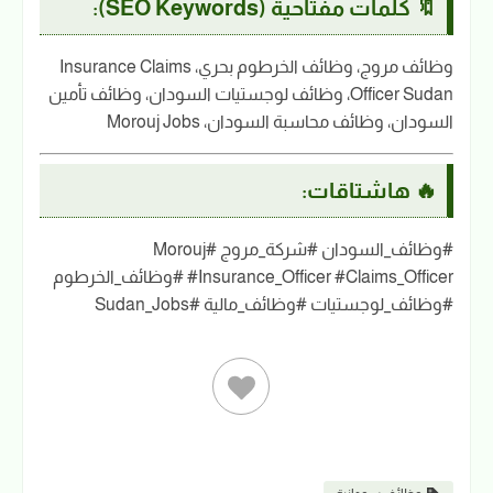
🔖 كلمات مفتاحية (SEO Keywords):
وظائف مروج، وظائف الخرطوم بحري، Insurance Claims
Officer Sudan، وظائف لوجستيات السودان، وظائف تأمين
السودان، وظائف محاسبة السودان، Morouj Jobs
🔥 هاشتاقات:
#وظائف_السودان #شركة_مروج #Morouj
#Insurance_Officer #Claims_Officer #وظائف_الخرطوم
#وظائف_لوجستيات #وظائف_مالية #Sudan_Jobs