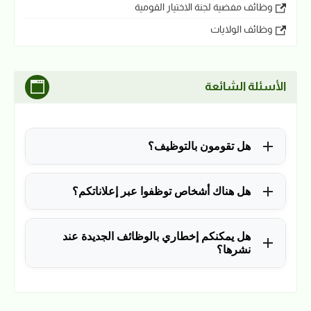
وظائف مفضية لجنة الاختيار القومية
وظائف الولايات
الأسئلة الشائعة
هل تقومون بالتوظيف؟
للأسف لا، في الوقت الحالي نقوم فقط بنشر الوظائف
هل هناك أشخاص توظفوا عبر إعلاناتكم؟
المتاحة.
نعم ولله الحمد، منذ التأسيس في 2018 نشرنا آلاف
هل يمكنكم إخطاري بالوظائف الجديدة عند
الوظائف، وكانت سببًا في توظيف آلاف من المتابعين.
نشرها؟
نعم، يمكن ذلك عن طريق ملء بياناتك في فورم القائمة
البريدية بالضغط
هنا
.