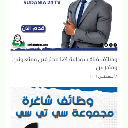
وظائف قناة سودانية 24 | محترفين ومتعاونين
ومتدربين
٨ أغسطس ٢٠٢٦