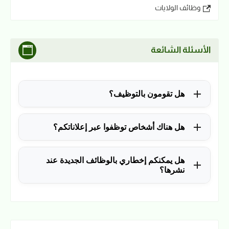
وظائف الولايات
الأسئلة الشائعة
هل تقومون بالتوظيف؟
للأسف لا، في الوقت الحالي نقوم فقط بنشر الوظائف
هل هناك أشخاص توظفوا عبر إعلاناتكم؟
المتاحة.
نعم ولله الحمد، منذ التأسيس في 2018 نشرنا آلاف
هل يمكنكم إخطاري بالوظائف الجديدة عند
الوظائف، وكانت سببًا في توظيف آلاف من المتابعين.
نشرها؟
نعم، يمكن ذلك عن طريق ملء بياناتك في فورم القائمة
البريدية بالضغط
هنا
.