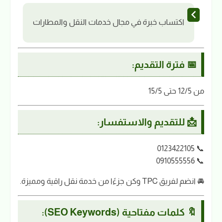
اكتساب خبرة في مجال خدمات النقل والمطارات
📅 فترة التقديم:
من 12/5 حتى 15/5
📩 للتقديم والاستفسار:
📞 0123422105
📞 0910555556
🚘 انضم لفريق TPC وكن جزءًا من خدمة نقل راقية ومميزة.
🔖 كلمات مفتاحية (SEO Keywords):