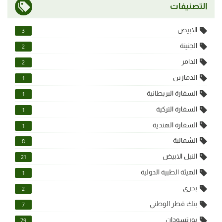
التصنيفات
الابيض
3
الجنينة
2
الدامر
2
الدمازين
1
السفارة البريطانية
1
السفارة التركية
1
السفارة الهندية
1
الشمالية
8
النيل الابيض
21
الهيئة الطبية الدولية
1
بحري
2
بنك قطر الوطني
7
بورتسودان
79