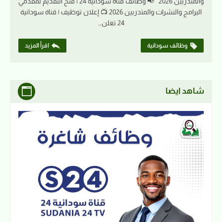
والمتدربين 2026 📢 وظائف قناة سودانية 24 | فتح التقديم لمقدمي
البرامج والنشرات والمتدربين 2026 📺 إعلان توظيف | قناة سودانية
24 تعلن…
وظائف سودانية
اقرأ المزيد
شاهد ايضا