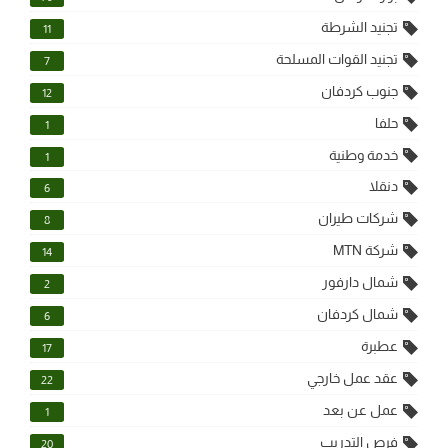
تجنيد الشرطة
11
تجنيد القوات المسلحة
7
جنوب كردفان
12
حلفا
1
خدمة وطنية
1
دنقلا
6
شركات طيران
8
شركة MTN
14
شمال دارفور
2
شمال كردفان
6
عطبرة
17
عقد عمل خارجي
22
عمل عن بعد
1
فرص التدريب
20