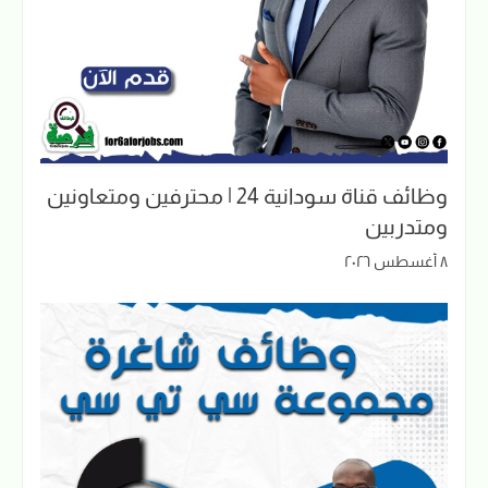
وظائف قناة سودانية 24 | محترفين ومتعاونين
ومتدربين
٨ أغسطس ٢٠٢٦