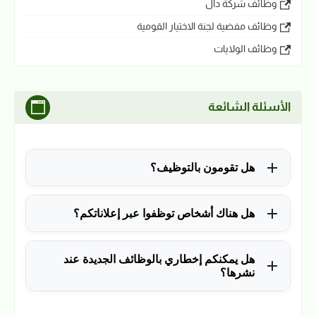
وظائف شركة دال
وظائف مفضية لجنة الاختيار القومية
وظائف الولايات
الأسئلة الشائعة
هل تقومون بالتوظيف؟
للأسف لا، في الوقت الحالي نقوم فقط بنشر الوظائف
هل هناك أشخاص توظفوا عبر إعلاناتكم؟
المتاحة.
نعم ولله الحمد، منذ التأسيس في 2018 نشرنا آلاف
هل يمكنكم إخطاري بالوظائف الجديدة عند
الوظائف، وكانت سببًا في توظيف آلاف من المتابعين.
نشرها؟
نعم، يمكن ذلك عن طريق ملء بياناتك في فورم القائمة