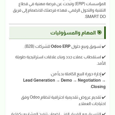
المؤسسات (ERP) وتبحث عن فرصة مهنية في قطاع
التقنية والتحول الرقمي، فهذه فرصتك للانضمام إلى فريق
SMART DO.
🎯 المهام والمسؤوليات
✔️ تسويق وبيع حلول
Odoo ERP
للشركات (B2B).
✔️ استقطاب عملاء جدد وبناء علاقات استراتيجية طويلة
الأمد.
✔️ إدارة دورة البيع الكاملة بدءاً من:
Lead Generation → Demo → Negotiation →
.
Closing
✔️ تقديم عروض تقديمية احترافية لنظام Odoo وفق
احتياجات العملاء.
✔️ التنسيق مع الفريق الفني لضمان تنفيذ المشاريع بكفاءة