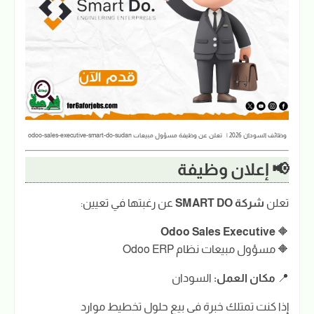
وظائف السودان 2026 | تعلن عن وظيفة مسؤول مبيعات odoo-sales-executive-smart-do-sudan
📢 إعلان وظيفة
تعلن
شركة SMART DO
عن رغبتها في تعيين:
Odoo Sales Executive
🔶
🔶 مسؤول مبيعات نظام Odoo ERP
📍
مكان العمل:
السودان
إذا كنت تمتلك خبرة في بيع حلول تخطيط موارد