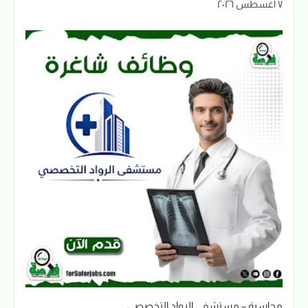
٧ أغسطس ٢٠٢٦
محاسبة – مستشفى الرواد التخصصي