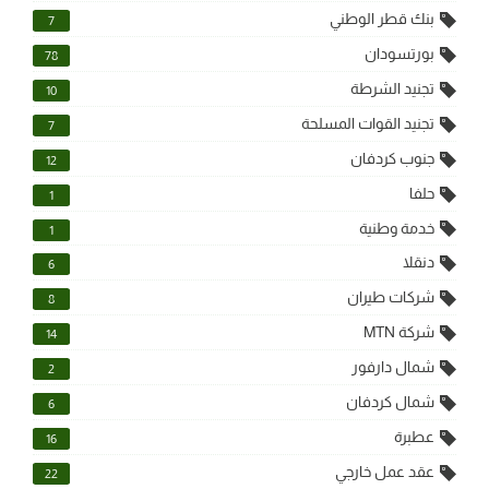
بنك قطر الوطني
7
بورتسودان
78
تجنيد الشرطة
10
تجنيد القوات المسلحة
7
جنوب كردفان
12
حلفا
1
خدمة وطنية
1
دنقلا
6
شركات طيران
8
شركة MTN
14
شمال دارفور
2
شمال كردفان
6
عطبرة
16
عقد عمل خارجي
22