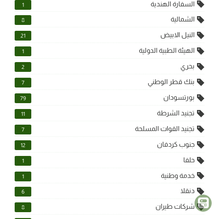
السفارة الهندية
1
الشمالية
8
النيل الابيض
21
الهيئة الطبية الدولية
1
بحري
2
بنك قطر الوطني
7
بورتسودان
79
تجنيد الشرطة
11
تجنيد القوات المسلحة
7
جنوب كردفان
12
حلفا
1
خدمة وطنية
1
دنقلا
6
شركات طيران
8