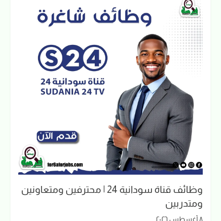
وظائف قناة سودانية 24 | محترفين ومتعاونين
ومتدربين
٨ أغسطس ٢٠٢٦