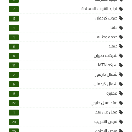
تجنيد القوات المسلحة
7
جنوب كردفان
12
حلفا
1
خدمة وطنية
1
دنقلا
6
شركات طيران
8
شركة MTN
14
شمال دارفور
2
شمال كردفان
6
عطبرة
16
عقد عمل خارجي
22
عمل عن بعد
1
فرص التدريب
20
فرص التطوع
20