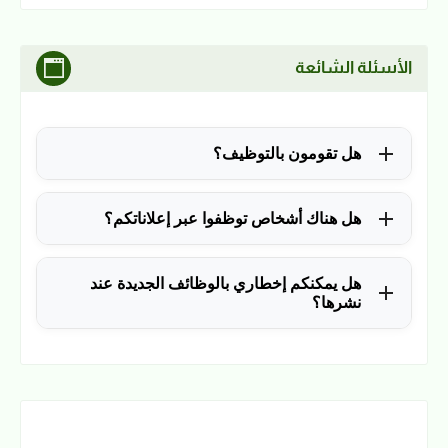
الأسئلة الشائعة
هل تقومون بالتوظيف؟
للأسف لا، في الوقت الحالي نقوم فقط بنشر الوظائف
هل هناك أشخاص توظفوا عبر إعلاناتكم؟
المتاحة.
نعم ولله الحمد، منذ التأسيس في 2018 نشرنا آلاف
هل يمكنكم إخطاري بالوظائف الجديدة عند
الوظائف، وكانت سببًا في توظيف آلاف من المتابعين.
نشرها؟
نعم، يمكن ذلك عن طريق ملء بياناتك في فورم القائمة
البريدية بالضغط
هنا
.