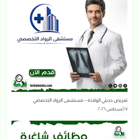
تمريض حديثي الولادة – مستشفى الرواد التخصصي
٧ أغسطس ٢٠٢٦