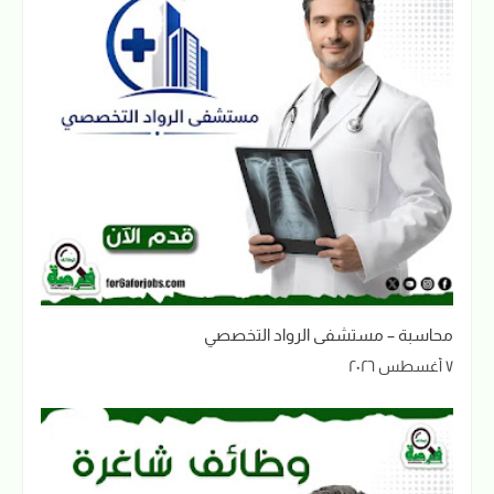
محاسبة – مستشفى الرواد التخصصي
٧ أغسطس ٢٠٢٦