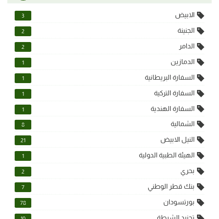
الابيض
3
الجنينة
2
الدامر
2
الدمازين
1
السفارة البريطانية
1
السفارة التركية
1
السفارة الهندية
1
الشمالية
8
النيل الابيض
21
الهيئة الطبية الدولية
1
بحري
2
بنك قطر الوطني
7
بورتسودان
78
تجنيد الشرطة
10