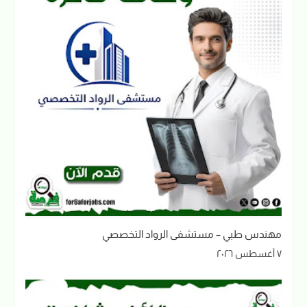
مهندس طبي – مستشفى الرواد التخصصي
٧ أغسطس ٢٠٢٦