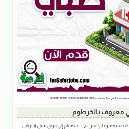
ات medical-center-khartoum-multiple-jobs
ي معروف بالخرطوم
فية مميزة للراغبين في الانضمام إلى فريق عمل احترافي