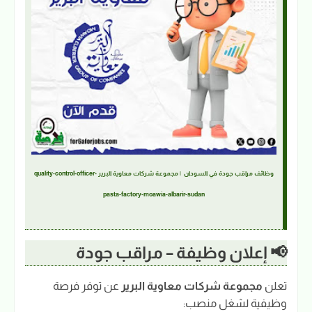
وظائف مراقب جودة في السودان | مجموعة شركات معاوية البرير quality-control-officer-
pasta-factory-moawia-albarir-sudan
📢 إعلان وظيفة – مراقب جودة
تعلن
مجموعة شركات معاوية البرير
عن توفر فرصة
وظيفية لشغل منصب: