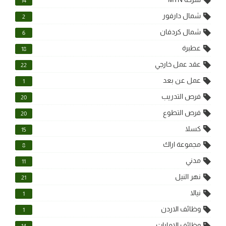
14
شمال دارفور
2
شمال كردفان
6
عطبرة
18
عقد عمل خارجي
22
عمل عن بعد
1
فرص التدريب
20
فرص التطوع
20
كسلا
15
مجموعة اراك
8
مدني
11
نهر النيل
21
نيالا
1
وظائف الاردن
1
وظائف الامارات
14