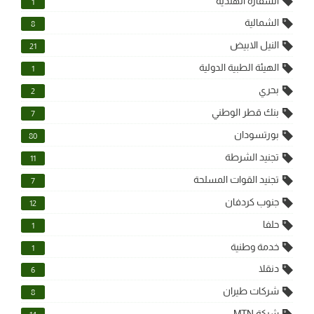
السفارة الهندية
1
الشمالية
8
النيل الابيض
21
الهيئة الطبية الدولية
1
بحري
2
بنك قطر الوطني
7
بورتسودان
80
تجنيد الشرطة
11
تجنيد القوات المسلحة
7
جنوب كردفان
12
حلفا
1
خدمة وطنية
1
دنقلا
6
شركات طيران
8
شركة MTN