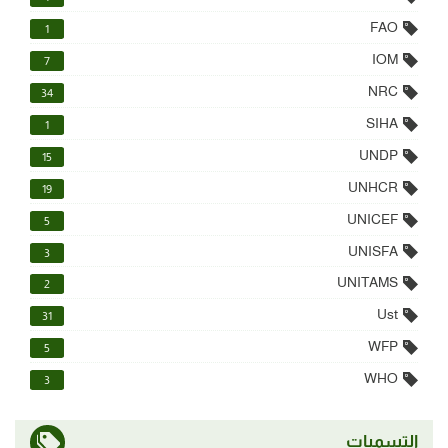
FAO
1
IOM
7
NRC
34
SIHA
1
UNDP
15
UNHCR
19
UNICEF
5
UNISFA
3
UNITAMS
2
Ust
31
WFP
5
WHO
3
التسميات