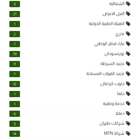
الشمالية
8
النيل الابيض
21
الهيئة الطبية الدولية
1
بحري
2
بنك قطر الوطني
7
بورتسودان
79
تجنيد الشرطة
11
تجنيد القوات المسلحة
7
جنوب كردفان
12
حلفا
1
خدمة وطنية
1
دنقلا
6
شركات طيران
8
شركة MTN
14