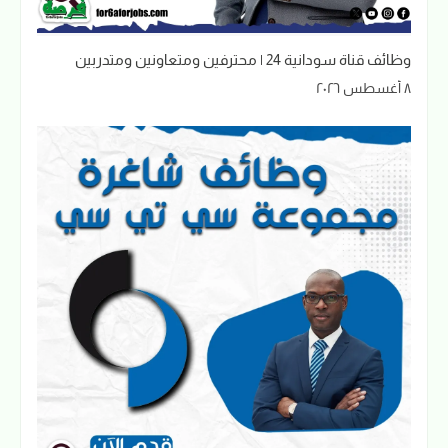
وظائف قناة سودانية 24 | محترفين ومتعاونين ومتدربين
٨ أغسطس ٢٠٢٦