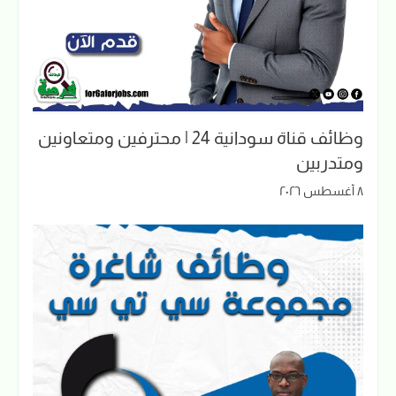
وظائف قناة سودانية 24 | محترفين ومتعاونين
ومتدربين
٨ أغسطس ٢٠٢٦