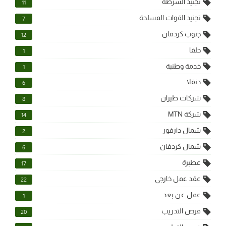
تجنيد الشرطة
11
تجنيد القوات المسلحة
7
جنوب كردفان
12
حلفا
1
خدمة وطنية
1
دنقلا
6
شركات طيران
8
شركة MTN
14
شمال دارفور
2
شمال كردفان
6
عطبرة
17
عقد عمل خارجي
22
عمل عن بعد
1
فرص التدريب
20