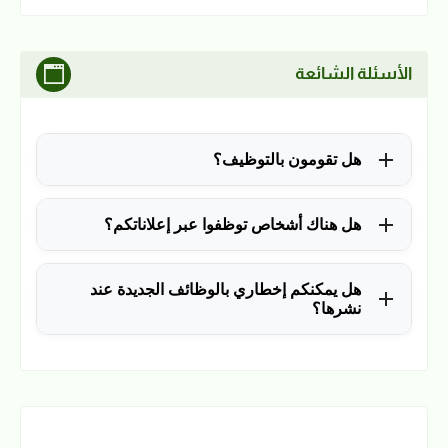
الأسئلة الشائعة
هل تقومون بالتوظيف؟
للأسف لا، في الوقت الحالي نقوم فقط بنشر الوظائف
هل هناك أشخاص توظفوا عبر إعلاناتكم؟
المتاحة.
نعم ولله الحمد، منذ التأسيس في 2018 نشرنا آلاف
هل يمكنكم إخطاري بالوظائف الجديدة عند
الوظائف، وكانت سببًا في توظيف آلاف من المتابعين.
نشرها؟
نعم، يمكن ذلك عن طريق ملء بياناتك في فورم القائمة
البريدية بالضغط
هنا
.