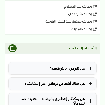
وظائف بنك الخرطوم
وظائف شركة دال
وظائف مفضية لجنة الاختيار القومية
وظائف الولايات
الأسئلة الشائعة
هل تقومون بالتوظيف؟
للأسف لا، في الوقت الحالي نقوم فقط بنشر الوظائف
هل هناك أشخاص توظفوا عبر إعلاناتكم؟
المتاحة.
نعم ولله الحمد، منذ التأسيس في 2018 نشرنا آلاف
هل يمكنكم إخطاري بالوظائف الجديدة عند
الوظائف، وكانت سببًا في توظيف آلاف من المتابعين.
نشرها؟