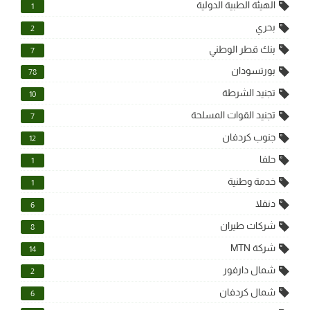
الهيئة الطبية الدولية
1
بحري
2
بنك قطر الوطني
7
بورتسودان
78
تجنيد الشرطة
10
تجنيد القوات المسلحة
7
جنوب كردفان
12
حلفا
1
خدمة وطنية
1
دنقلا
6
شركات طيران
8
شركة MTN
14
شمال دارفور
2
شمال كردفان
6