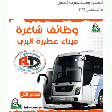
للعطور ومستحضرات التجميل
٥ أغسطس ٢٠٢٦