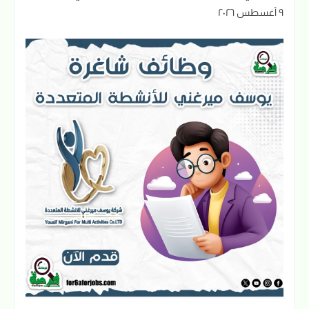
٩ أغسطس ٢٠٢٦