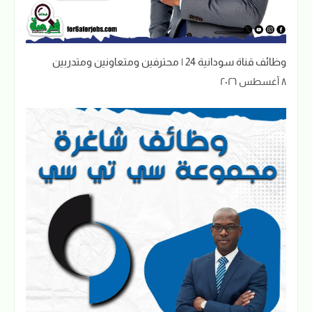
وظائف قناة سودانية 24 | محترفين ومتعاونين ومتدربين
٨ أغسطس ٢٠٢٦