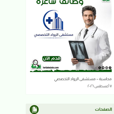
محاسبة – مستشفى الرواد التخصصي
٧ أغسطس ٢٠٢٦
الصفحات