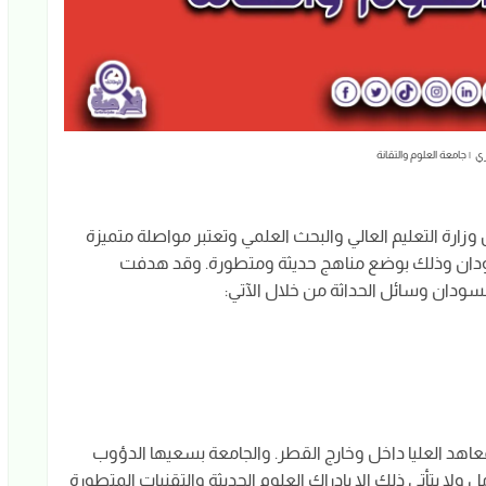
 | جامعة العلوم والتقانة
في مارس 1995م بتصديق من وزارة التعليم العالي والبحث العلمي وتعتبر مواصلة متميزة
لسودان وذلك بوضع مناهج حديثة ومتطورة. وقد هدفت
لسودان وسائل الحداثة من خلال الآتي:
معاهد العليا داخل وخارج القطر. والجامعة بسعيها الدؤوب
 يتأتى ذلك الا بإدراك العلوم الحديثة والتقنيات المتطورة