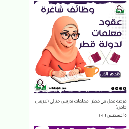
فرصة عمل في قطر | معلمات تدريس منزلي (تدريس
خاص)
٥ أغسطس ٢٠٢٦