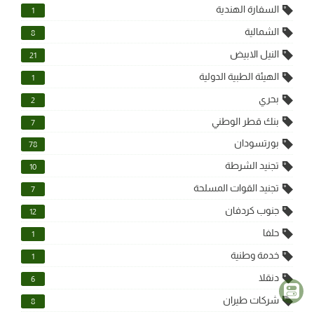
السفارة الهندية
1
الشمالية
8
النيل الابيض
21
الهيئة الطبية الدولية
1
بحري
2
بنك قطر الوطني
7
بورتسودان
78
تجنيد الشرطة
10
تجنيد القوات المسلحة
7
جنوب كردفان
12
حلفا
1
خدمة وطنية
1
دنقلا
6
شركات طيران
8