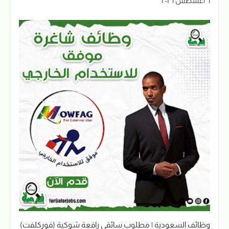
٦ أغسطس ٢٠٢٦
وظائف السعودية | مطلوب سائقي رافعة شوكية (فوركلفت)