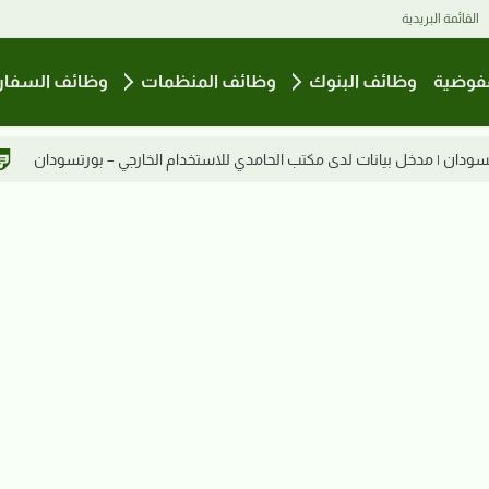
القائمة البريدية
فوضية
وظائف البنوك
وظائف المنظمات
وظائف السفار
الحامدي للاستخدام الخارجي – بورتسودان
فرصة عمل في قطر | معلمات