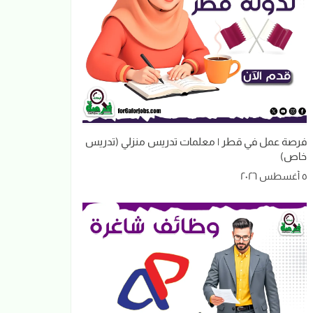
فرصة عمل في قطر | معلمات تدريس منزلي (تدريس
خاص)
٥ أغسطس ٢٠٢٦