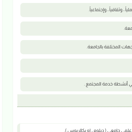
، وثقافياً ، وإجتماعياً.
عة.
هات المختلفة بالجامعة.
ي أنشطة خدمة المجتمع .
مي جامعي ( دبلوم ، او بكالريوس ).