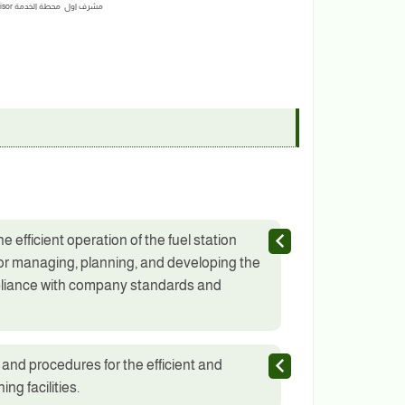
مشرف اول محطة الخدمة Sr. Service Station Supervisor | شركة مروج
e efficient operation of the fuel station
for managing, planning, and developing the
pliance with company standards and
and procedures for the efficient and
ng facilities.