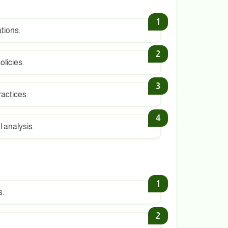
tions.
licies.
actices.
 analysis.
s.