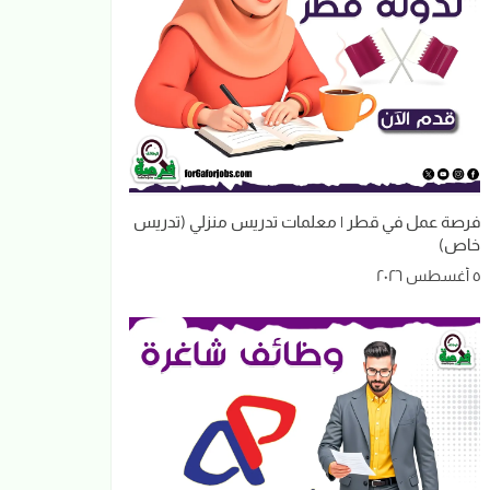
فرصة عمل في قطر | معلمات تدريس منزلي (تدريس
خاص)
٥ أغسطس ٢٠٢٦