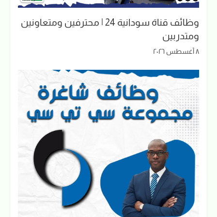
وظائف قناة سودانية 24 | محترفين ومتعاونين
ومتدربين
٨ أغسطس ٢٠٢٦