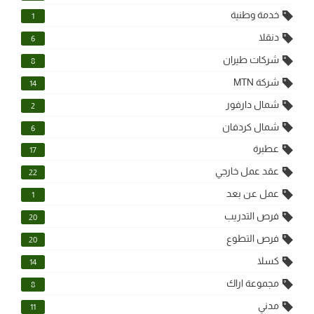
خدمة وطنية
1
دنقلا
6
شركات طيران
8
شركة MTN
14
شمال دارفور
2
شمال كردفان
6
عطبرة
17
عقد عمل خارجي
22
عمل عن بعد
1
فرص التدريب
20
فرص التطوع
20
كسلا
14
مجموعة اراك
8
مدني
11