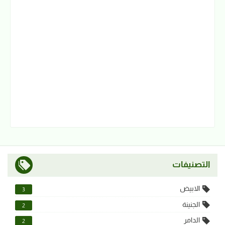
التصنيفات
الابيض
3
الجنينة
2
الدامر
2