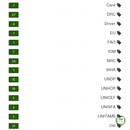
Care
1
DRC
27
Driver
4
EU
1
FAO
1
IOM
7
NRC
34
SIHA
1
UNDP
15
UNHCR
19
UNICEF
5
UNISFA
3
UNITAMS
2
Ust
31