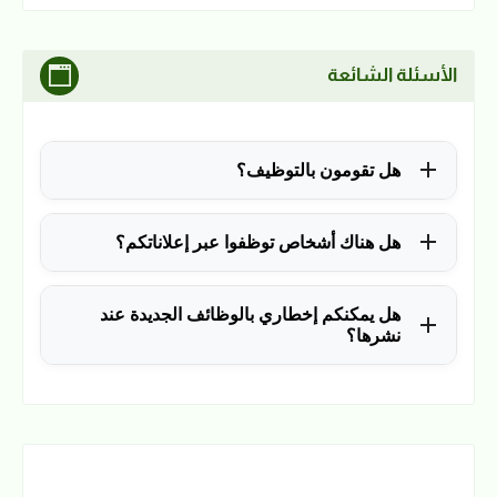
الأسئلة الشائعة
هل تقومون بالتوظيف؟
للأسف لا، في الوقت الحالي نقوم فقط بنشر الوظائف
هل هناك أشخاص توظفوا عبر إعلاناتكم؟
المتاحة.
نعم ولله الحمد، منذ التأسيس في 2018 نشرنا آلاف
هل يمكنكم إخطاري بالوظائف الجديدة عند
الوظائف، وكانت سببًا في توظيف آلاف من المتابعين.
نشرها؟
نعم، يمكن ذلك عن طريق ملء بياناتك في فورم القائمة
البريدية بالضغط
هنا
.