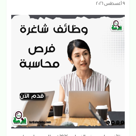
٩ أغسطس ٢٠٢٦