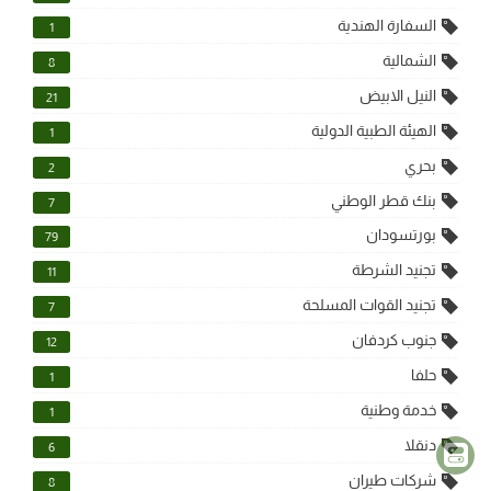
السفارة الهندية
1
الشمالية
8
النيل الابيض
21
الهيئة الطبية الدولية
1
بحري
2
بنك قطر الوطني
7
بورتسودان
79
تجنيد الشرطة
11
تجنيد القوات المسلحة
7
جنوب كردفان
12
حلفا
1
خدمة وطنية
1
دنقلا
6
شركات طيران
8