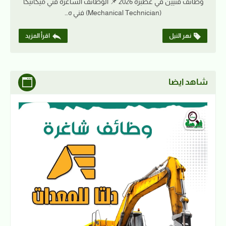
وظائف فنيين في عطبرة 2026 📌 الوظائف الشاغرة فني ميكانيكا
(Mechanical Technician) فني ه…
نهر النيل
اقرأ المزيد
شاهد ايضا