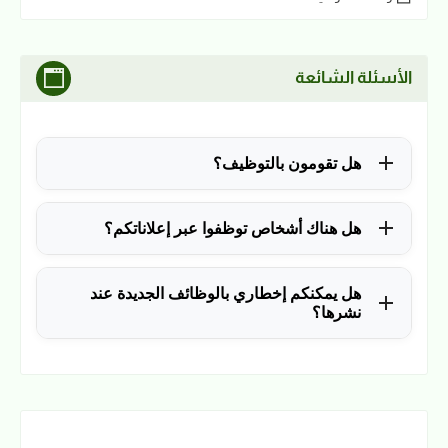
الأسئلة الشائعة
هل تقومون بالتوظيف؟
للأسف لا، في الوقت الحالي نقوم فقط بنشر الوظائف
هل هناك أشخاص توظفوا عبر إعلاناتكم؟
المتاحة.
نعم ولله الحمد، منذ التأسيس في 2018 نشرنا آلاف
هل يمكنكم إخطاري بالوظائف الجديدة عند
الوظائف، وكانت سببًا في توظيف آلاف من المتابعين.
نشرها؟
نعم، يمكن ذلك عن طريق ملء بياناتك في فورم القائمة
البريدية بالضغط
هنا
.