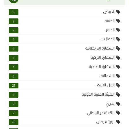
الابيض
3
الجنينة
2
الدامر
2
الدمازين
1
السفارة البريطانية
1
السفارة التركية
1
السفارة الهندية
1
الشمالية
8
النيل الابيض
21
الهيئة الطبية الدولية
1
بحري
2
بنك قطر الوطني
7
بورتسودان
78