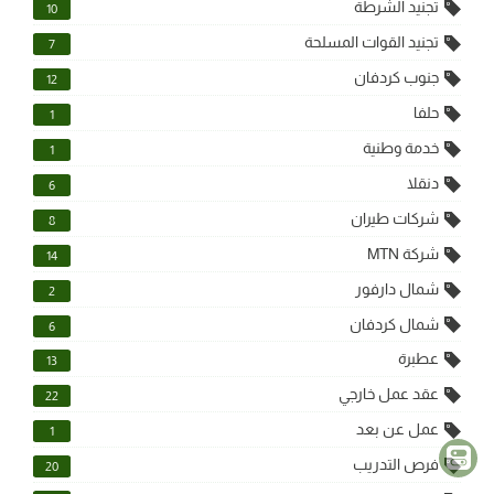
تجنيد الشرطة
10
تجنيد القوات المسلحة
7
جنوب كردفان
12
حلفا
1
خدمة وطنية
1
دنقلا
6
شركات طيران
8
شركة MTN
14
شمال دارفور
2
شمال كردفان
6
عطبرة
13
عقد عمل خارجي
22
عمل عن بعد
1
فرص التدريب
20