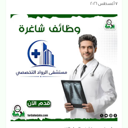
٧ أغسطس ٢٠٢٦