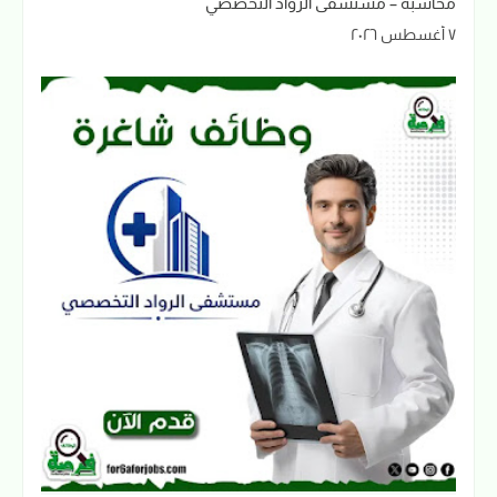
محاسبة – مستشفى الرواد التخصصي
٧ أغسطس ٢٠٢٦