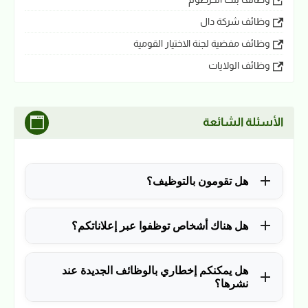
وظائف شركة دال
وظائف مفضية لجنة الاختيار القومية
وظائف الولايات
الأسئلة الشائعة
هل تقومون بالتوظيف؟
للأسف لا، في الوقت الحالي نقوم فقط بنشر الوظائف
هل هناك أشخاص توظفوا عبر إعلاناتكم؟
المتاحة.
نعم ولله الحمد، منذ التأسيس في 2018 نشرنا آلاف
هل يمكنكم إخطاري بالوظائف الجديدة عند
الوظائف، وكانت سببًا في توظيف آلاف من المتابعين.
نشرها؟