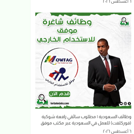
٦ أغسطس ٢٠٢٦
وظائف السعودية | مطلوب سائقي رافعة شوكية
(فوركلفت) للعمل في السعودية عبر مكتب موفق
٦ أغسطس ٢٠٢٦