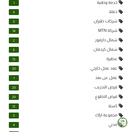
خدمة وطنية
1
دنقلا
6
شركات طيران
8
شركة MTN
14
شمال دارفور
2
شمال كردفان
6
عطبرة
13
عقد عمل خارجي
20
عمل عن بعد
1
فرص التدريب
20
فرص التطوع
20
كسلا
12
مجموعة اراك
8
مدني
4