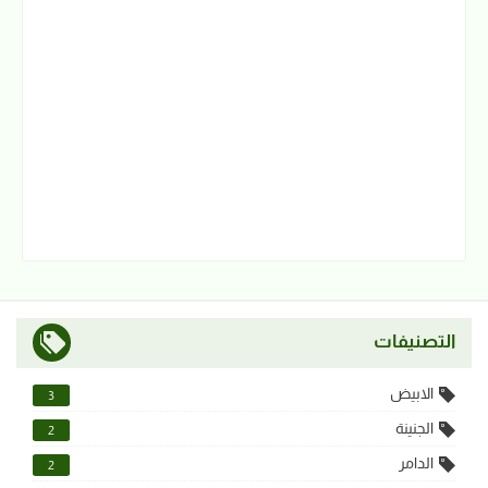
التصنيفات
الابيض
3
الجنينة
2
الدامر
2