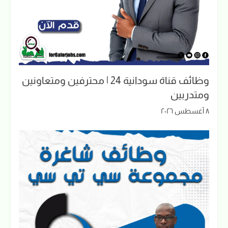
وظائف قناة سودانية 24 | محترفين ومتعاونين
ومتدربين
٨ أغسطس ٢٠٢٦