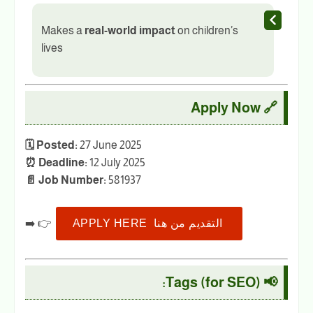
Makes a
real-world impact
on children’s
lives
🔗 Apply Now
🗓 Posted:
27 June 2025
⏰ Deadline:
12 July 2025
📄 Job Number:
581937
APPLY HERE التقديم من هنا
➡️ 👉
📢 Tags (for SEO):