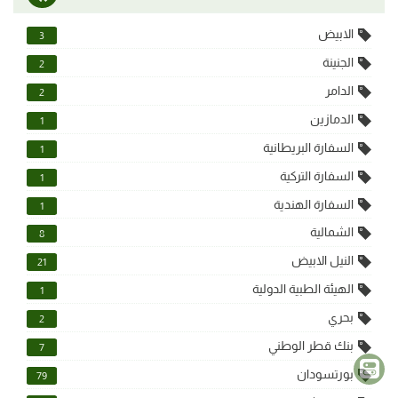
الابيض
3
الجنينة
2
الدامر
2
الدمازين
1
السفارة البريطانية
1
السفارة التركية
1
السفارة الهندية
1
الشمالية
8
النيل الابيض
21
الهيئة الطبية الدولية
1
بحري
2
بنك قطر الوطني
7
بورتسودان
79