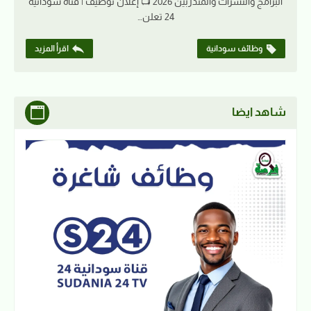
البرامج والنشرات والمتدربين 2026 📺 إعلان توظيف | قناة سودانية
24 تعلن…
وظائف سودانية
اقرأ المزيد
شاهد ايضا