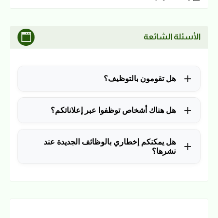
الأسئلة الشائعة
هل تقومون بالتوظيف؟
للأسف لا، في الوقت الحالي نقوم فقط بنشر الوظائف
هل هناك أشخاص توظفوا عبر إعلاناتكم؟
المتاحة.
نعم ولله الحمد، منذ التأسيس في 2018 نشرنا آلاف
هل يمكنكم إخطاري بالوظائف الجديدة عند
الوظائف، وكانت سببًا في توظيف آلاف من المتابعين.
نشرها؟
نعم، يمكن ذلك عن طريق ملء بياناتك في فورم القائمة
البريدية بالضغط
هنا
.