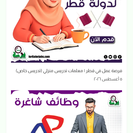
فرصة عمل في قطر | معلمات تدريس منزلي (تدريس خاص)
٥ أغسطس ٢٠٢٦