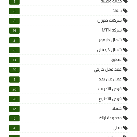
خدمة وطنية
1
دنقلا
6
شركات طيران
8
شركة MTN
14
شمال دارفور
2
شمال كردفان
6
عطبرة
13
عقد عمل خارجي
20
عمل عن بعد
1
فرص التدريب
20
فرص التطوع
20
كسلا
12
مجموعة اراك
8
مدني
4